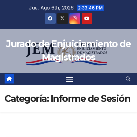
Saltar
Jue. Ago 6th, 2026
2:33:47 PM
al
contenido
Jurado de Enjuiciamiento de
Magistrados
Categoría:
Informe de Sesión