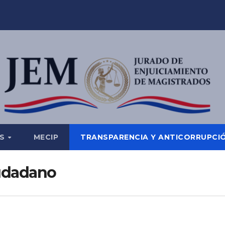
ES
MECIP
TRANSPARENCIA Y ANTICORRUPCI
iudadano