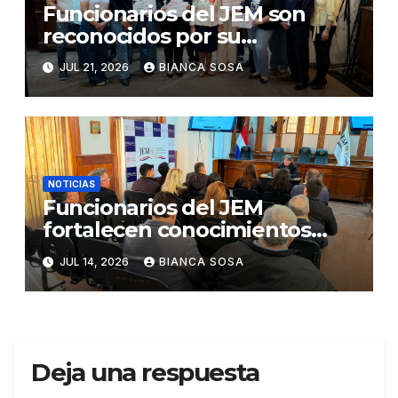
Funcionarios del JEM son
reconocidos por su
participación en el concurso
JUL 21, 2026
BIANCA SOSA
«Lemas sobre Ética e
Integridad Institucional»
NOTICIAS
Funcionarios del JEM
fortalecen conocimientos
sobre administración de
JUL 14, 2026
BIANCA SOSA
contratos públicos
Deja una respuesta