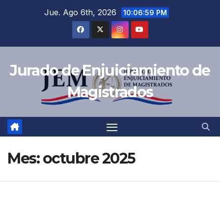
Saltar
Jue. Ago 6th, 2026
10:07:00 PM
al
contenido
Jurado de Enjuiciamiento de
Magistrados
Mes:
octubre 2025