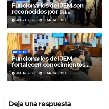
Funcionarios del JEM son
reconocidos por su
participación en el concurso
JUL 21, 2026
BIANCA SOSA
«Lemas sobre Ética e
Integridad Institucional»
NOTICIAS
Funcionarios del JEM
fortalecen conocimientos
sobre administración de
JUL 14, 2026
BIANCA SOSA
contratos públicos
Deja una respuesta