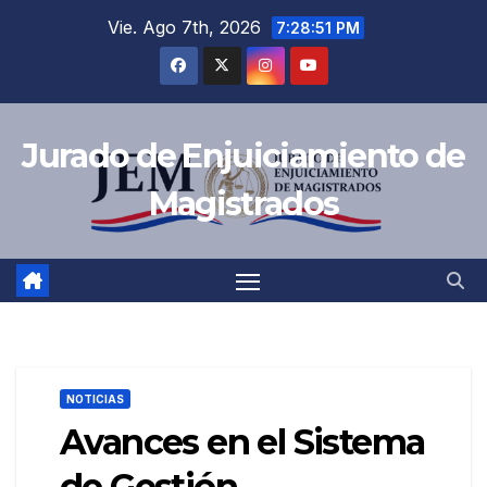
Saltar
Vie. Ago 7th, 2026
7:28:51 PM
al
contenido
Jurado de Enjuiciamiento de
Magistrados
NOTICIAS
Avances en el Sistema
de Gestión