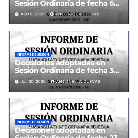
Sesión Ordinaria de fecha 6
de agosto de 2026
AGO 6, 2026
ANTONELLA CUEVAS
INFORME DE SESIÓN
Decisiones adoptadas en
Sesión Ordinaria de fecha 30
de julio de 2026
JUL 30, 2026
ANTONELLA CUEVAS
INFORME DE SESIÓN
Decisiones adoptadas en
Sesión Ordinaria de fecha 23