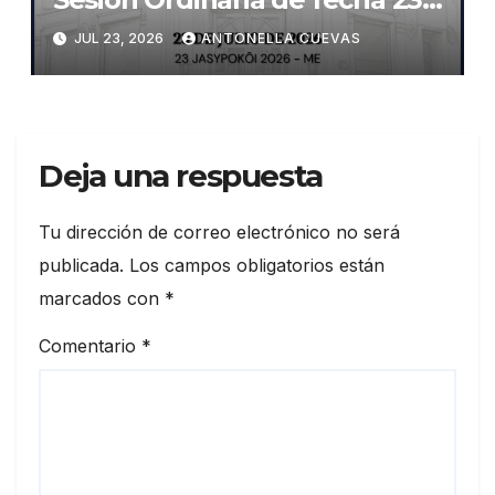
de julio de 2026
JUL 23, 2026
ANTONELLA CUEVAS
Deja una respuesta
Tu dirección de correo electrónico no será
publicada.
Los campos obligatorios están
marcados con
*
Comentario
*