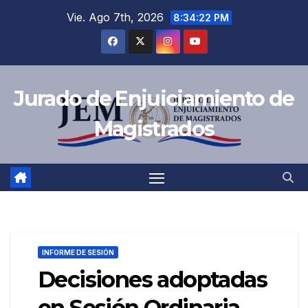
Saltar
Vie. Ago 7th, 2026
8:34:23 PM
al
contenido
Jurado de Enjuiciamiento de
Magistrados
INFORME DE SESIÓN
Decisiones adoptadas
en Sesión Ordinaria