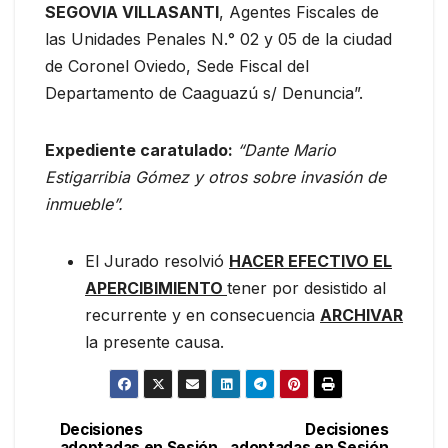
SEGOVIA VILLASANTI
, Agentes Fiscales de
las Unidades Penales N.° 02 y 05 de la ciudad
de Coronel Oviedo, Sede Fiscal del
Departamento de Caaguazú s/ Denuncia”.
Expediente caratulado:
“Dante Mario
Estigarribia Gómez y otros sobre invasión de
inmueble”.
El Jurado resolvió
HACER EFECTIVO EL
APERCIBIMIENTO
tener por desistido al
recurrente y en consecuencia
ARCHIVAR
la presente causa.
Decisiones
Decisiones
Navegación
adoptadas en Sesión
adoptadas en Sesión