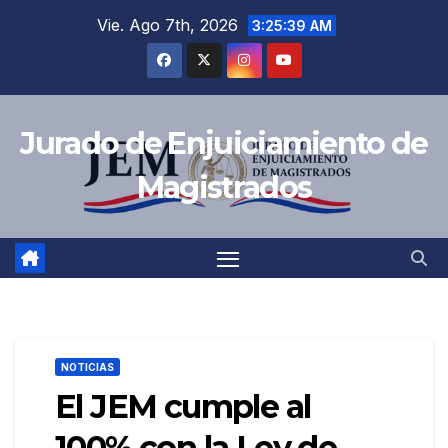
Saltar
Vie. Ago 7th, 2026
3:25:39 AM
al
contenido
Jurado de Enjuiciamiento de
Magistrados
NOTICIAS
El JEM cumple al
100% con la Ley de