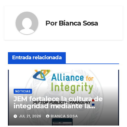
entradas
Por
Bianca Sosa
Entrada relacionada
NOTICIAS
JEM fortalece la cultura de
integridad mediante la
implementación de la
JUL 21, 2026
BIANCA SOSA
herramienta de diagnóstico