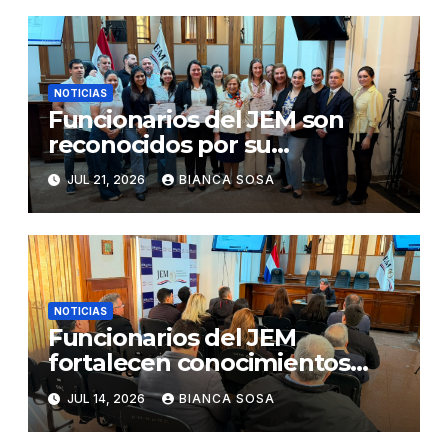
«The Integrity App»
NOTICIAS
Funcionarios del JEM son
reconocidos por su
participación en el concurso
JUL 21, 2026
BIANCA SOSA
«Lemas sobre Ética e
Integridad Institucional»
NOTICIAS
Funcionarios del JEM
fortalecen conocimientos
sobre administración de
JUL 14, 2026
BIANCA SOSA
contratos públicos