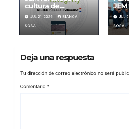
cultura de
JEM
integridad
reco
JUL 21, 2026
BIANCA
JUL 2
mediante la
part
implementación de
con
SOSA
SOSA
la herramienta de
sobr
diagnóstico «The
Inte
Integrity App»
Inst
Deja una respuesta
Tu dirección de correo electrónico no será publi
Comentario
*