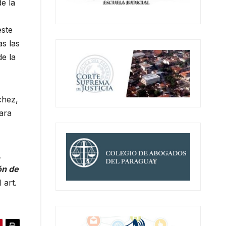
e la
este
as las
e la
chez,
ara
A
ón de
 art.