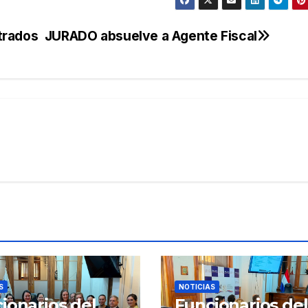
trados
JURADO absuelve a Agente Fiscal
S
NOTICIAS
ionarios del
Funcionarios del