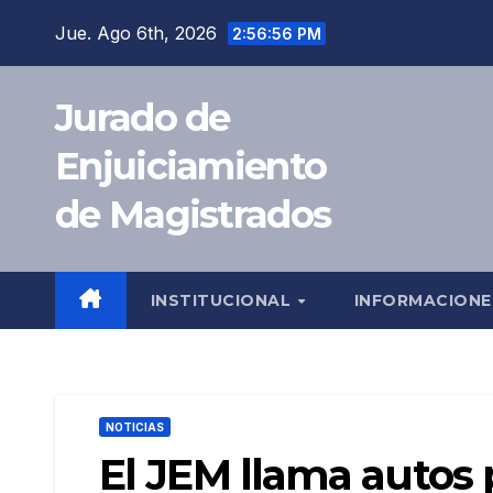
Saltar
Jue. Ago 6th, 2026
2:56:58 PM
al
contenido
Jurado de
Enjuiciamiento
de Magistrados
INSTITUCIONAL
INFORMACION
NOTICIAS
El JEM llama autos 