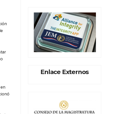
ción
de
star
go
Enlace Externos
 en
cionó