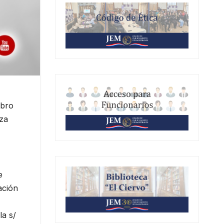
mbro
za
e
ación
la s/