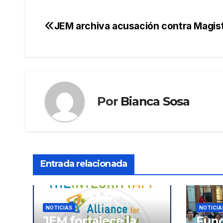
JEM archiva acusación contra Magis
Navegación
de
entradas
Por
Bianca Sosa
Entrada relacionada
NOTICIAS
NOTICIA
JEM fortalece la
Func