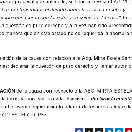
ción procesal que antecede, se tiene a la vista el Art. 26 d
echos controvertidos el Jurado abrirá la causa a prueba y
siempre que fueran conducentes a la solución del caso”
. En 
 la cuestión de puro derecho y a la vez han sido presentad
e manera que en este estado no es requerida la apertura d
celación de la causa con relación a la Abg. Mirta Estela Sán
más; declarar la cuestión de puro derecho y llamar autos p
ACIÓN
de la causa con respecto a la ABG. MIRTA ESTEL
dad exigida para ser juzgada. Asimismo,
declarar la cuesti
en el presente enjuiciamiento a tenor de los incisos
b
y
c
del
. SADI ESTELA LÓPEZ.