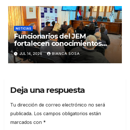
Integridad Institucional»
NOTICIAS
Funcionarios del JEM
fortalecen conocimientos
sobre administración de
JUL 14, 2026
BIANCA SOSA
contratos públicos
Deja una respuesta
Tu dirección de correo electrónico no será
publicada.
Los campos obligatorios están
marcados con
*