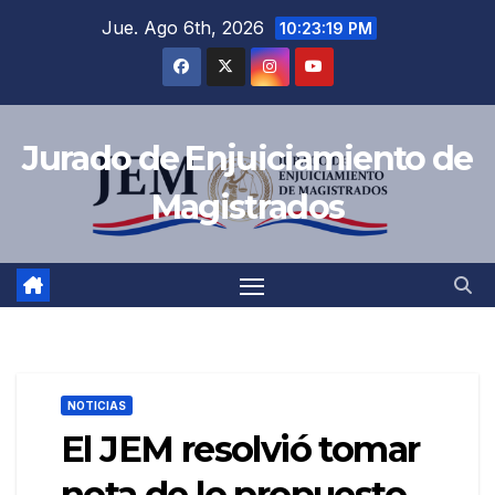
Saltar
Jue. Ago 6th, 2026
10:23:20 PM
al
contenido
Jurado de Enjuiciamiento de
Magistrados
NOTICIAS
El JEM resolvió tomar
nota de lo propuesto