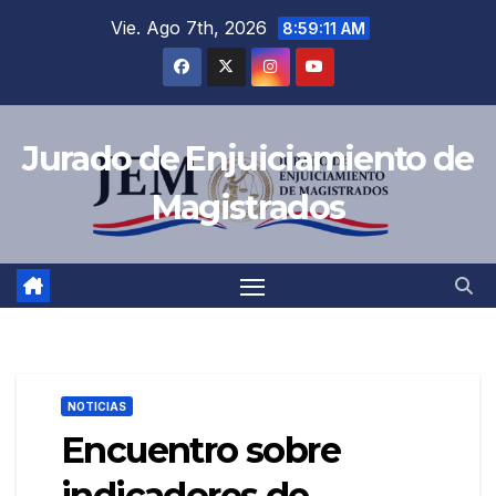
Saltar
Vie. Ago 7th, 2026
8:59:12 AM
al
contenido
Jurado de Enjuiciamiento de
Magistrados
NOTICIAS
Encuentro sobre
indicadores de