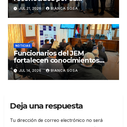
participación en el concurso
JUL 21, 2026
BIANCA SOSA
«Lemas sobre Ética e
Integridad Institucional»
NOTICIAS
Funcionarios del JEM
fortalecen conocimientos
sobre administración de
JUL 14, 2026
BIANCA SOSA
contratos públicos
Deja una respuesta
Tu dirección de correo electrónico no será