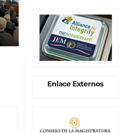
de
os
Enlace Externos