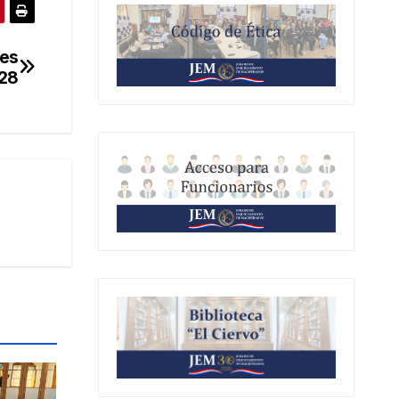
nes
028