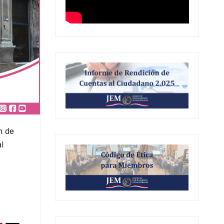
n de
l