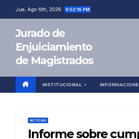
Saltar
Jue. Ago 6th, 2026
6:52:17 PM
al
contenido
Jurado de
Enjuiciamiento
de Magistrados
INSTITUCIONAL
INFORMACION
NOTICIAS
Informe sobre cump