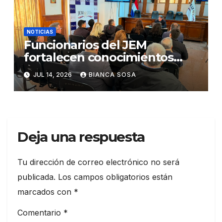
NOTICIAS
Funcionarios del JEM
fortalecen conocimientos
sobre administración de
JUL 14, 2026
BIANCA SOSA
contratos públicos
Deja una respuesta
Tu dirección de correo electrónico no será
publicada.
Los campos obligatorios están
marcados con
*
Comentario
*