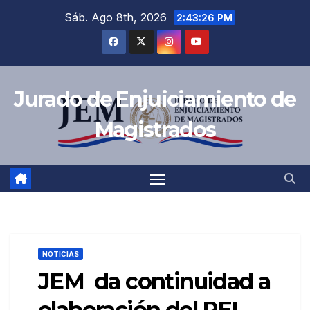
Saltar
Sáb. Ago 8th, 2026
2:43:27 PM
al
contenido
Jurado de Enjuiciamiento de
Magistrados
NOTICIAS
JEM da continuidad a
elaboración del PEI