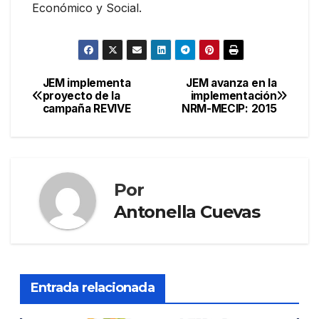
Económico y Social.
JEM implementa
JEM avanza en la
Navegación
proyecto de la
implementación
campaña REVIVE
NRM-MECIP: 2015
de
entradas
Por
Antonella Cuevas
Entrada relacionada