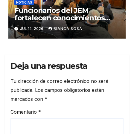
NOTICIAS
Funcionarios del JEM
fortalecen conocimientos
sobre administración de
JUL 14, 2026
BIANCA SOSA
contratos públicos
Deja una respuesta
Tu dirección de correo electrónico no será
publicada.
Los campos obligatorios están
marcados con
*
Comentario
*