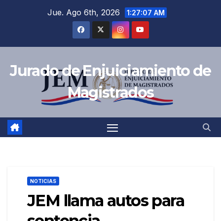
Saltar
Jue. Ago 6th, 2026
1:27:08 AM
al
contenido
Jurado de Enjuiciamiento de
Magistrados
NOTICIAS
JEM llama autos para
sentencia