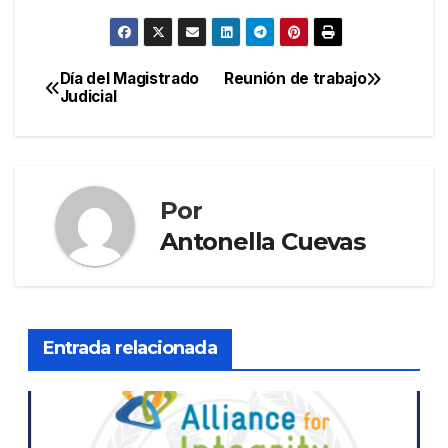
Día del Magistrado
Reunión de trabajo
Navegación
Judicial
de
entradas
Por
Antonella Cuevas
Entrada relacionada