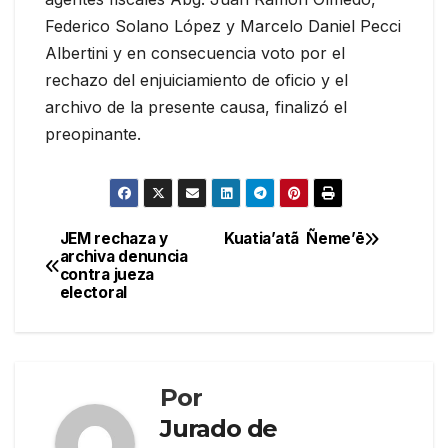
Federico Solano López y Marcelo Daniel Pecci
Albertini y en consecuencia voto por el
rechazo del enjuiciamiento de oficio y el
archivo de la presente causa, finalizó el
preopinante.
JEM rechaza y
Kuatia’atã Ñeme’ē
Navegación
archiva denuncia
contra jueza
de
electoral
entradas
Por
Jurado de