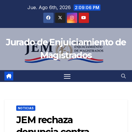
Saltar
Jue. Ago 6th, 2026
2:09:07 PM
al
contenido
Jurado de Enjuiciamiento de
Magistrados
NOTICIAS
JEM rechaza
denuncia contra