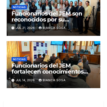
NOTICIAS
Funcionarios del JEM son
reconocidos por su
participación en el concurso
JUL 21, 2026
BIANCA SOSA
«Lemas sobre Ética e
Integridad Institucional»
NOTICIAS
Funcionarios del JEM
fortalecen conocimientos
sobre administración de
JUL 14, 2026
BIANCA SOSA
contratos públicos