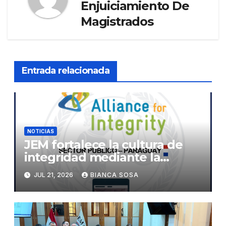
Enjuiciamiento De
Magistrados
Entrada relacionada
NOTICIAS
JEM fortalece la cultura de
integridad mediante la
implementación de la
JUL 21, 2026
BIANCA SOSA
herramienta de diagnóstico
«The Integrity App»