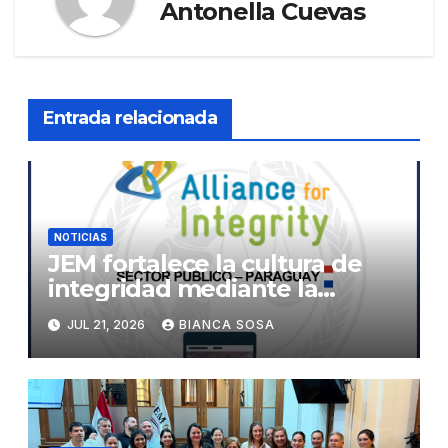
Antonella Cuevas
Entrada relacionada
NOTICIAS
JEM fortalece la cultura de
integridad mediante la
implementación de la
JUL 21, 2026
BIANCA SOSA
herramienta de diagnóstico
«The Integrity App»