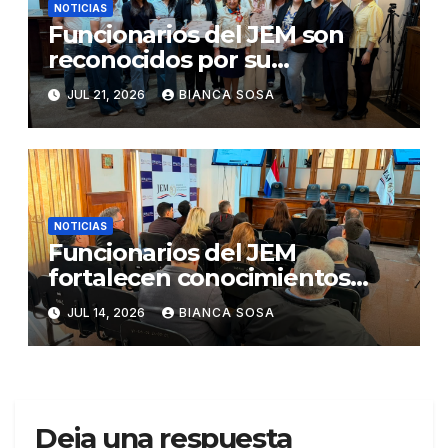
NOTICIAS
Funcionarios del JEM son
reconocidos por su
participación en el concurso
JUL 21, 2026
BIANCA SOSA
«Lemas sobre Ética e
Integridad Institucional»
NOTICIAS
Funcionarios del JEM
fortalecen conocimientos
sobre administración de
JUL 14, 2026
BIANCA SOSA
contratos públicos
Deja una respuesta