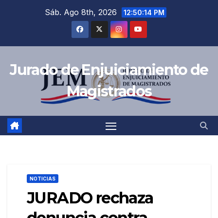
Saltar
Sáb. Ago 8th, 2026
12:50:15 PM
al
contenido
Jurado de Enjuiciamiento de
Magistrados
NOTICIAS
JURADO rechaza
denuncia contra