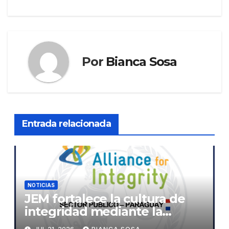
de
entradas
Por
Bianca Sosa
Entrada relacionada
NOTICIAS
JEM fortalece la cultura de
integridad mediante la
implementación de la