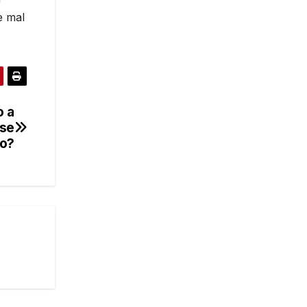
e mal
o a
 se
do?