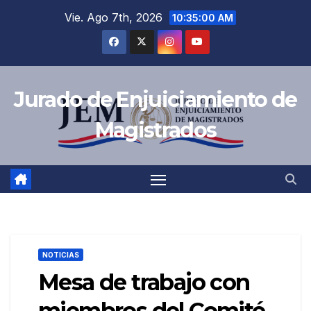
Saltar
Vie. Ago 7th, 2026
10:35:01 AM
al
contenido
Jurado de Enjuiciamiento de
Magistrados
NOTICIAS
Mesa de trabajo con
miembros del Comité