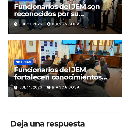
Funcionarios del JEM son
reconocidos por su
participación en el concurso
JUL 21, 2026
BIANCA SOSA
«Lemas sobre Ética e
Integridad Institucional»
NOTICIAS
Funcionarios del JEM
fortalecen conocimientos
sobre administración de
JUL 14, 2026
BIANCA SOSA
contratos públicos
Deja una respuesta