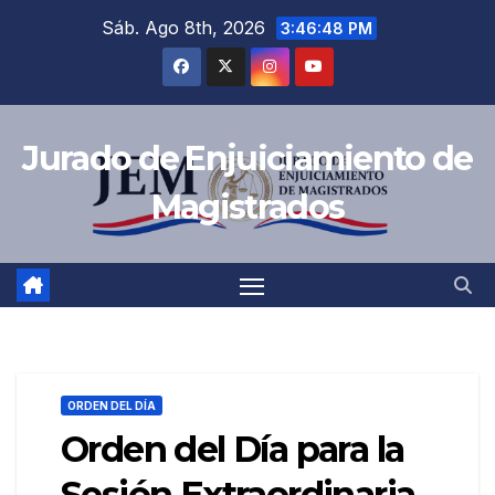
Saltar
Sáb. Ago 8th, 2026
3:46:49 PM
al
contenido
Jurado de Enjuiciamiento de
Magistrados
ORDEN DEL DÍA
Orden del Día para la
Sesión Extraordinaria