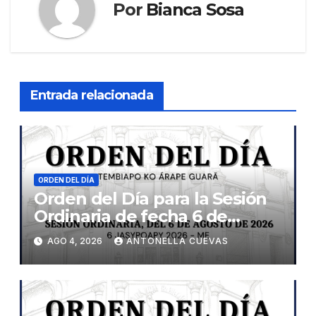
Por
Bianca Sosa
Entrada relacionada
ORDEN DEL DÍA
Orden del Día para la Sesión
Ordinaria de fecha 6 de
agosto de 2026
AGO 4, 2026
ANTONELLA CUEVAS