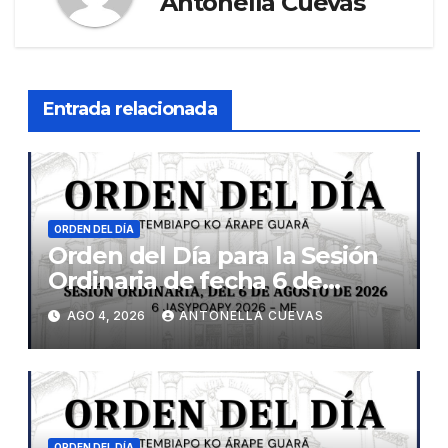
Antonella Cuevas
Entrada relacionada
ORDEN DEL DÍA
Orden del Día para la Sesión
Ordinaria de fecha 6 de
agosto de 2026
AGO 4, 2026
ANTONELLA CUEVAS
ORDEN DEL DÍA