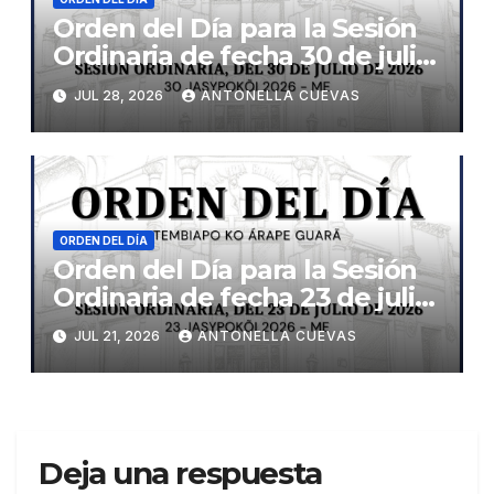
Orden del Día para la Sesión
Ordinaria de fecha 30 de julio
de 2026
JUL 28, 2026
ANTONELLA CUEVAS
ORDEN DEL DÍA
Orden del Día para la Sesión
Ordinaria de fecha 23 de julio
de 2026
JUL 21, 2026
ANTONELLA CUEVAS
Deja una respuesta