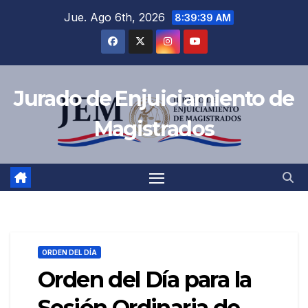
Saltar
Jue. Ago 6th, 2026
8:39:40 AM
al
contenido
Jurado de Enjuiciamiento de
Magistrados
ORDEN DEL DÍA
Orden del Día para la
Sesión Ordinaria de