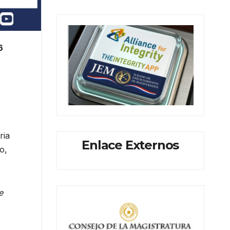
6
ria
Enlace Externos
o,
e