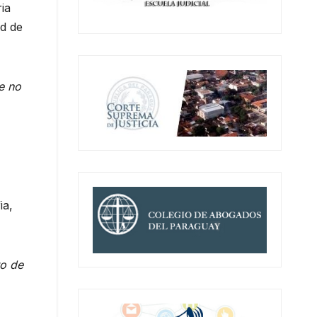
ia
ad de
e no
ia,
to de