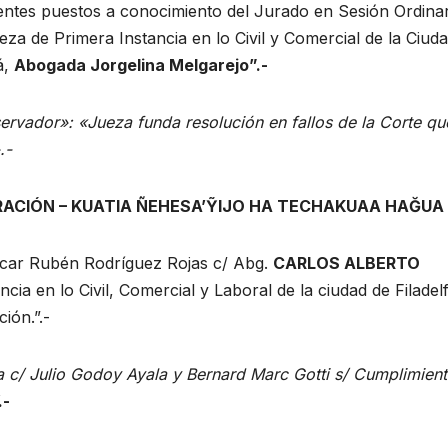
ntes puestos a conocimiento del Jurado en Sesión Ordinar
eza de Primera Instancia en lo Civil y Comercial de la Ciud
á,
Abogada Jorgelina Melgarejo
”.-
bservador»: «Jueza funda resolución en fallos de la Corte qu
.-
RACIÓN – KUATIA ÑEHESA’ỸIJO HA TECHAKUAA HAĞUA
scar Rubén Rodríguez Rojas c/ Abg.
CARLOS ALBERTO
cia en lo Civil, Comercial y Laboral de la ciudad de Filadelf
ión.”.-
a c/ Julio Godoy Ayala y Bernard Marc Gotti s/ Cumplimien
.-