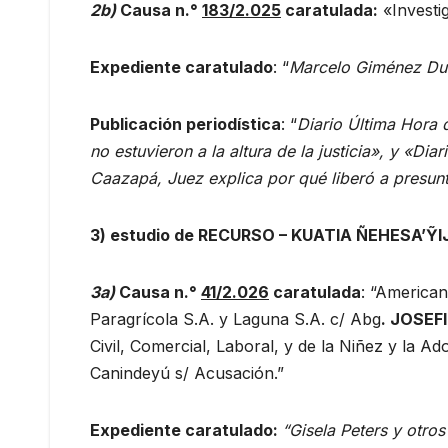
2b)
Causa n.°
183/2.025
caratulada:
«Investig
Expediente caratulado
: “
Marcelo Giménez Dua
Publicación periodística
: “
Diario Última Hora d
no estuvieron a la altura de la justicia», y «Di
Caazapá, Juez explica por qué liberó a presun
3)
estudio de
RECURSO – KUATIA ÑEHESA’Ỹ
3a)
Causa n.°
41/2.026
caratulada
: “American
Paragrícola S.A. y Laguna S.A. c/ Abg
.
JOSEF
Civil, Comercial, Laboral, y de la Niñez y la A
Canindeyú s/ Acusación.”
Expediente caratulado:
“Gisela Peters y otros