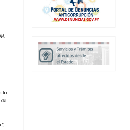
.M.
n lo
 de
”. –