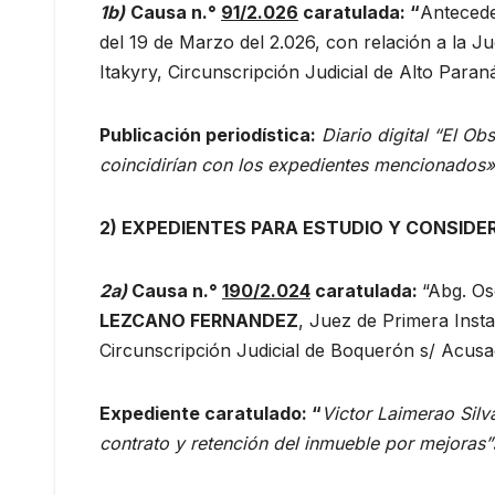
1b)
Causa n.°
91/2.026
caratulada: “
Antecede
del 19 de Marzo del 2.026, con relación a la Ju
Itakyry, Circunscripción Judicial de Alto Paran
Publicación periodística:
Diario digital “El O
coincidirían con los expedientes mencionados»
2) EXPEDIENTES PARA ESTUDIO Y CONSIDE
2a)
Causa n.°
190/2.024
caratulada:
“Abg. O
LEZCANO FERNANDEZ
, Juez de Primera Instan
Circunscripción Judicial de Boquerón s/ Acusac
Expediente caratulado: “
Victor Laimerao Silv
contrato y retención del inmueble por mejoras”