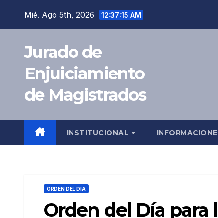
Saltar
Mié. Ago 5th, 2026
12:37:16 AM
al
contenido
Jurado de
Enjuiciamiento
de Magistrados
INSTITUCIONAL
INFORMACION
ORDEN DEL DÍA
Orden del Día para 