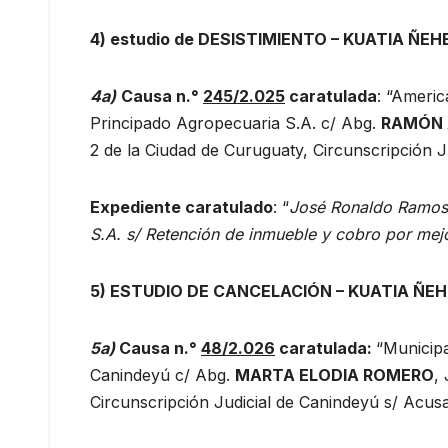
4)
estudio de
DESISTIMIENTO – KUATIA ÑEH
4a
)
Causa n.°
245/2.025
caratulada
: “Americ
Principado Agropecuaria S.A. c/ Abg.
RAMÓN 
2 de la Ciudad de Curuguaty, Circunscripción J
Expediente caratulado
: “
José Ronaldo Ramos 
S.A. s/ Retención de inmueble y cobro por mej
5) ESTUDIO DE CANCELACIÓN
–
KUATIA ÑE
5a)
Causa n.°
48/2.026
caratulada:
“Municipa
Canindeyú c/ Abg.
MARTA ELODIA ROMERO
,
Circunscripción Judicial de Canindeyú s/ Acusa