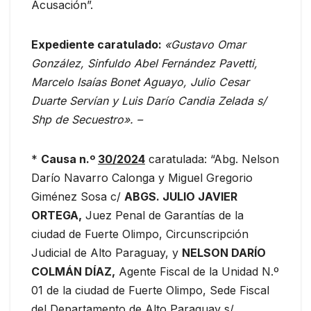
Acusación”.
Expediente caratulado:
«Gustavo Omar
González, Sinfuldo Abel Fernández Pavetti,
Marcelo Isaías Bonet Aguayo, Julio Cesar
Duarte Servían y Luis Darío Candia Zelada s/
Shp de Secuestro». –
*
C
ausa
n.º
30/2024
caratulada: “Abg. Nelson
Darío Navarro Calonga y Miguel Gregorio
Giménez Sosa c/
ABGS. JULIO JAVIER
ORTEGA,
Juez Penal de Garantías de la
ciudad de Fuerte Olimpo, Circunscripción
Judicial de Alto Paraguay, y
NELSON DARÍO
COLMÁN DÍAZ,
Agente Fiscal de la Unidad N.º
01 de la ciudad de Fuerte Olimpo, Sede Fiscal
del Departamento de Alto Paraguay s/