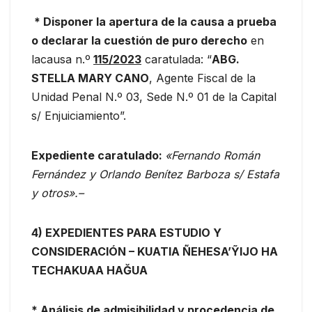
* Disponer la apertura de la causa a prueba
o declarar la cuestión de puro derecho
en
lacausa n.º
115/2023
caratulada: “
ABG.
STELLA MARY CANO
, Agente Fiscal de la
Unidad Penal N.º 03, Sede N.º 01 de la Capital
s/ Enjuiciamiento”.
Expediente caratulado:
«Fernando Román
Fernández y Orlando Benítez Barboza s/ Estafa
y otros».
–
4) EXPEDIENTES PARA ESTUDIO Y
CONSIDERACIÓN – KUATIA ÑEHESA’ỸIJO HA
TECHAKUAA HAĞUA
*
Análisis de admisibilidad y procedencia de