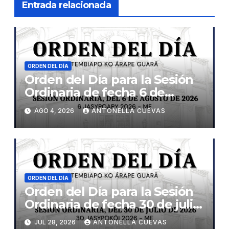
Entrada relacionada
ORDEN DEL DÍA
Orden del Día para la Sesión
Ordinaria de fecha 6 de
agosto de 2026
AGO 4, 2026
ANTONELLA CUEVAS
ORDEN DEL DÍA
Orden del Día para la Sesión
Ordinaria de fecha 30 de julio
de 2026
JUL 28, 2026
ANTONELLA CUEVAS