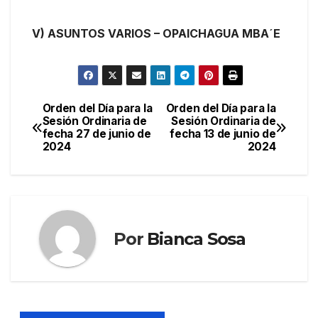
V) ASUNTOS VARIOS – OPAICHAGUA MBA´E
Orden del Día para la
Orden del Día para la
Navegación
Sesión Ordinaria de
Sesión Ordinaria de
fecha 27 de junio de
fecha 13 de junio de
de
2024
2024
entradas
Por
Bianca Sosa