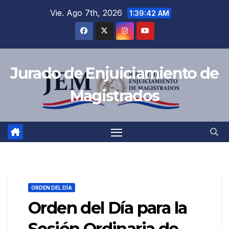
Saltar
Vie. Ago 7th, 2026
1:39:43 AM
al
contenido
Jurado de Enjuiciamiento de
Magistrados
ORDEN DEL DÍA
Orden del Día para la
Sesión Ordinaria de