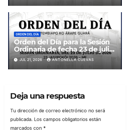
ORDEN DEL DÍA
Orden del Día para la Sesión
Ordinaria de fecha 23 de julio
de 2026
JUL 21, 2026
ANTONELLA CUEVAS
Deja una respuesta
Tu dirección de correo electrónico no será
publicada.
Los campos obligatorios están
marcados con
*