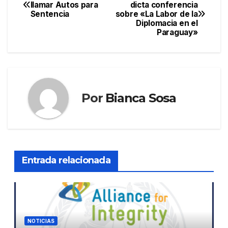
Navegación
llamar Autos para
dicta conferencia
Sentencia
sobre «La Labor de la
de
Diplomacia en el
Paraguay»
entradas
Por
Bianca Sosa
Entrada relacionada
NOTICIAS