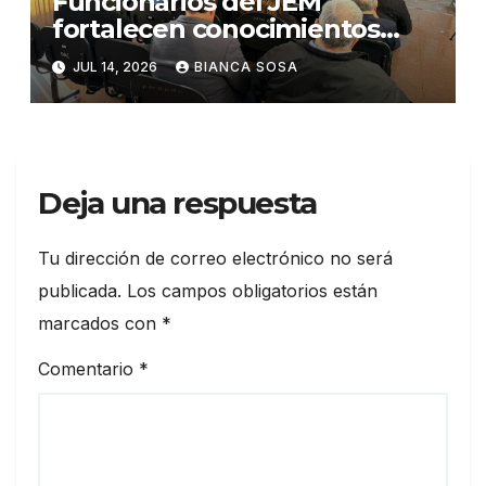
Funcionarios del JEM
fortalecen conocimientos
sobre administración de
JUL 14, 2026
BIANCA SOSA
contratos públicos
Deja una respuesta
Tu dirección de correo electrónico no será
publicada.
Los campos obligatorios están
marcados con
*
Comentario
*