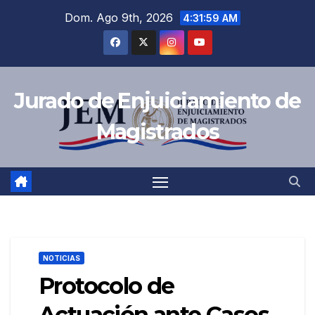
Saltar
Dom. Ago 9th, 2026
4:32:00 AM
al
contenido
Jurado de Enjuiciamiento de
Magistrados
NOTICIAS
Protocolo de
Actuación ante Casos