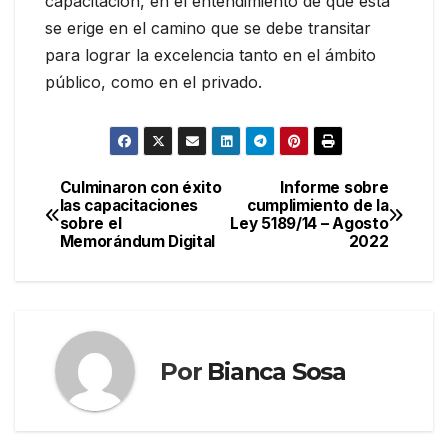
capacitación, en el entendimiento de que esta
se erige en el camino que se debe transitar
para lograr la excelencia tanto en el ámbito
público, como en el privado.
Culminaron con éxito
Informe sobre
Navegación
las capacitaciones
cumplimiento de la
sobre el
Ley 5189/14 – Agosto
de
Memorándum Digital
2022
entradas
Por
Bianca Sosa