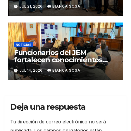
participación en el concurso
JUL 21, 2026
BIANCA SOSA
«Lemas sobre Ética e
Integridad Institucional»
NOTICIAS
Funcionarios del JEM
fortalecen conocimientos
sobre administración de
JUL 14, 2026
BIANCA SOSA
contratos públicos
Deja una respuesta
Tu dirección de correo electrónico no será
publicada.
Los campos obligatorios están