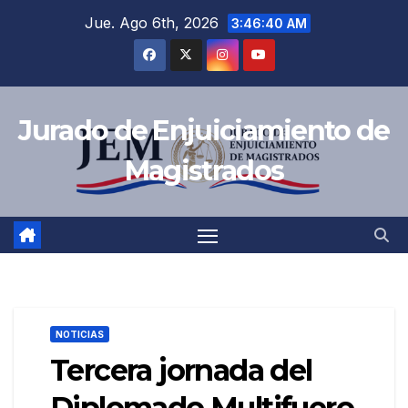
Saltar
Jue. Ago 6th, 2026
3:46:41 AM
al
contenido
Jurado de Enjuiciamiento de
Magistrados
NOTICIAS
Tercera jornada del
Diplomado Multifuero