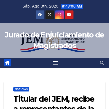
Saltar
Sáb. Ago 8th, 2026
8:43:01 AM
al
contenido
Jurado de Enjuiciamiento de
Magistrados
NOTICIAS
Titular del JEM, recibe
a representantes de la