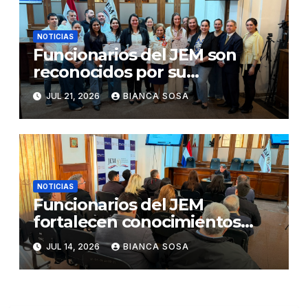
NOTICIAS
Funcionarios del JEM son
reconocidos por su
participación en el concurso
JUL 21, 2026
BIANCA SOSA
«Lemas sobre Ética e
Integridad Institucional»
NOTICIAS
Funcionarios del JEM
fortalecen conocimientos
sobre administración de
JUL 14, 2026
BIANCA SOSA
contratos públicos