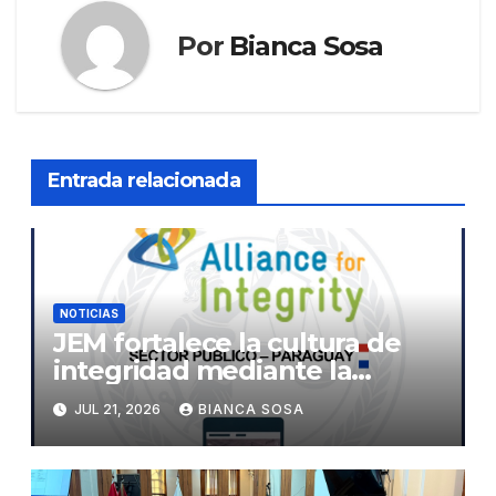
Por
Bianca Sosa
Entrada relacionada
NOTICIAS
JEM fortalece la cultura de
integridad mediante la
implementación de la
JUL 21, 2026
BIANCA SOSA
herramienta de diagnóstico
«The Integrity App»