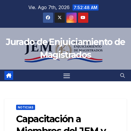
Saltar
Vie. Ago 7th, 2026
7:52:49 AM
al
contenido
Jurado de Enjuiciamiento de
Magistrados
NOTICIAS
Capacitación a
Miembros del JEM y