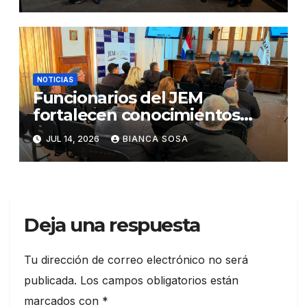
Integridad Institucional»
NOTICIAS
Funcionarios del JEM
fortalecen conocimientos
sobre administración de
JUL 14, 2026
BIANCA SOSA
contratos públicos
Deja una respuesta
Tu dirección de correo electrónico no será
publicada.
Los campos obligatorios están
marcados con
*