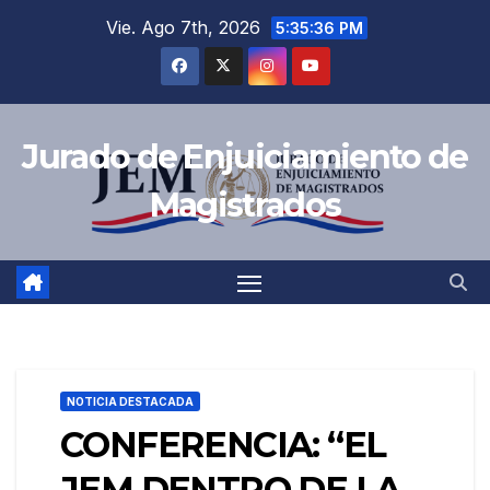
Saltar
Vie. Ago 7th, 2026
5:35:37 PM
al
contenido
Jurado de Enjuiciamiento de
Magistrados
NOTICIA DESTACADA
CONFERENCIA: “EL
JEM DENTRO DE LA