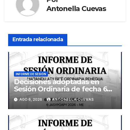
Antonella Cuevas
Entrada relacionada
INFORME DE SESIÓN
Decisiones adoptadas en
Sesión Ordinaria de fecha 6
de agosto de 2026
AGO 6, 2026
ANTONELLA CUEVAS