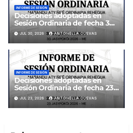
INFORME DE SESIÓN
Decisiones adoptadas en
Sesión Ordinaria de fecha 30
de julio de 2026
JUL 30, 2026
ANTONELLA CUEVAS
INFORME DE SESIÓN
Decisiones adoptadas en
Sesión Ordinaria de fecha 23
de julio de 2026
JUL 23, 2026
ANTONELLA CUEVAS