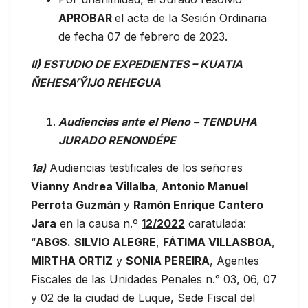
APROBAR
el acta de la Sesión Ordinaria
de fecha 07 de febrero de 2023.
II) ESTUDIO DE EXPEDIENTES – KUATIA
ÑEHESA’ỸIJO REHEGUA
Audiencias ante el Pleno – TENDUHA
JURADO RENONDÉPE
1a)
Audiencias testificales de los señores
Vianny Andrea Villalba
,
Antonio Manuel
Perrota Guzmán
y
Ramón Enrique Cantero
Jara
en la causa n.º
12/2022
caratulada:
“
ABGS.
SILVIO ALEGRE
,
FÁTIMA VILLASBOA
,
MIRTHA ORTIZ
y
SONIA PEREIRA
, Agentes
Fiscales de las Unidades Penales n.° 03, 06, 07
y 02 de la ciudad de Luque, Sede Fiscal del