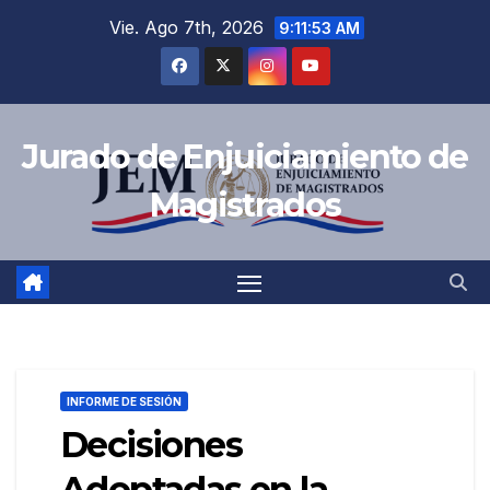
Saltar
Vie. Ago 7th, 2026
9:11:55 AM
al
contenido
Jurado de Enjuiciamiento de
Magistrados
INFORME DE SESIÓN
Decisiones
Adoptadas en la