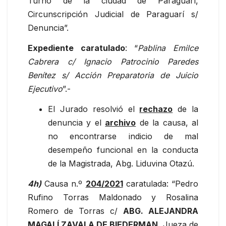
Turno de la ciudad de Paraguarí,
Circunscripción Judicial de Paraguarí s/
Denuncia”.
Expediente caratulado
: “
Pablina Emilce
Cabrera c/ Ignacio Patrocinio Paredes
Benítez s/ Acción Preparatoria de Juicio
Ejecutivo
”.-
El Jurado resolvió el
rechazo
de la
denuncia y el
archivo
de la causa, al
no encontrarse indicio de mal
desempeño funcional en la conducta
de la Magistrada, Abg. Liduvina Otazú.
4h)
Causa n.º
204/2021
caratulada: “Pedro
Rufino Torras Maldonado y Rosalina
Romero de Torras c/
ABG. ALEJANDRA
MAGALÍ ZAVALA DE BIEDERMAN
, Jueza de