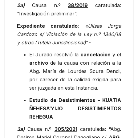
2a)
Causa n.º
38/2019
caratulada:
“Investigación preliminar”.
Expediente caratulado
:
«Ulises Jorge
Cardozo s/ Violación de la Ley n.º 1340/18
y otros (Tutela Jurisdiccional)
”.-
El Jurado resolvió la
cancelación
y el
archivo
de la causa con relación a la
Abg. María de Lourdes Scura Dendi,
por carecer de la calidad exigida para
ser juzgada en esta Instancia.
Estudio de Desistimientos
– KUATIA
ÑEHESA’ỸIJO DESISTIMIENTOS
REHEGUA
3a)
Causa n.º
305/2021
caratulada: “Abg.
Desiree Mariel Coronel Dagogliano c/
ABG.