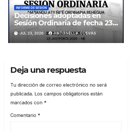
INFORME DE SESIÓN
Decisiones adoptadas en
Sesión Ordinaria de fecha 23
de julio de 2026
JUL 23, 2026
ANTONELLA CUEVAS
Deja una respuesta
Tu dirección de correo electrónico no será
publicada.
Los campos obligatorios están
marcados con
*
Comentario
*