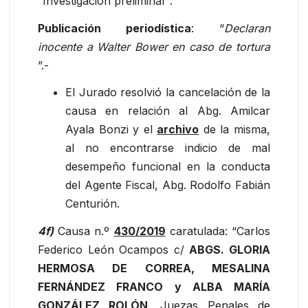
“Investigación preliminar”.
Publicación periodística
: “
Declaran
inocente a Walter Bower en caso de tortura
”.-
El Jurado resolvió la cancelación de la
causa en relación al Abg. Amilcar
Ayala Bonzi y el
archivo
de la misma,
al no encontrarse indicio de mal
desempeño funcional en la conducta
del Agente Fiscal, Abg. Rodolfo Fabián
Centurión.
4f)
Causa n.º
430/2019
caratulada: “Carlos
Federico León Ocampos c/
ABGS. GLORIA
HERMOSA DE CORREA, MESALINA
FERNÁNDEZ FRANCO y ALBA MARÍA
GONZÁLEZ ROLÓN
, Juezas Penales de