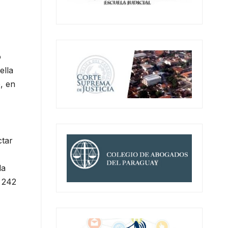
o
ella
, en
ctar
la
o 242