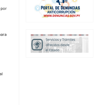
 por
para
al