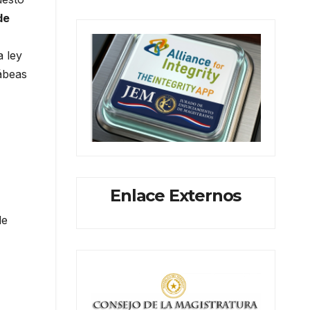
de
a ley
ábeas
Enlace Externos
de