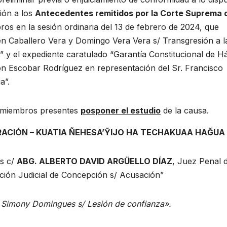
ción a los
Antecedentes remitidos por la Corte Suprema 
os en la sesión ordinaria del 13 de febrero de 2024, que
én Caballero Vera y Domingo Vera Vera s/ Transgresión a l
” y el expediente caratulado “Garantía Constitucional de H
on Escobar Rodríguez en representación del Sr. Francisco
a”.
s miembros presentes
posponer el estudio
de la causa.
RACIÓN – KUATIA ÑEHESA’ỸIJO HA TECHAKUAA HAĞUA
s c/
ABG. ALBERTO DAVID ARGÜELLO DÍAZ
, Juez Penal 
pción Judicial de Concepción s/ Acusación”
/ Simony Domingues s/ Lesión de confianza».