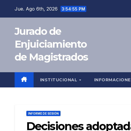
Saltar
Jue. Ago 6th, 2026
3:54:56 PM
al
contenido
Jurado de
Enjuiciamiento
de Magistrados
INSTITUCIONAL
INFORMACION
INFORME DE SESIÓN
Decisiones adoptad