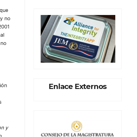
 que
 y no
/2001
al
 no
Enlace Externos
ción
s
on y
o