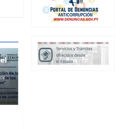
el
de
 DE