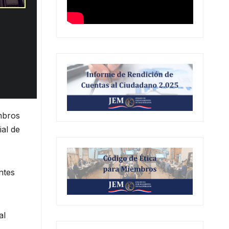
mbros
ial de
ntes
al