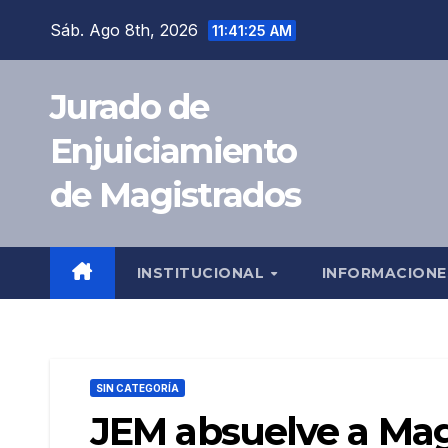
Saltar
Sáb. Ago 8th, 2026
11:41:26 AM
al
contenido
Jurado de
Enjuiciamiento
de Magistrados
INSTITUCIONAL
INFORMACION
SIN CATEGORÍA
JEM absuelve a Magi