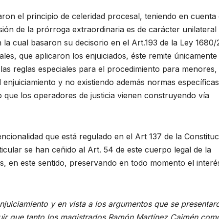
ron el principio de celeridad procesal, teniendo en cuenta
ión de la prórroga extraordinaria es de carácter unilateral
n la cual basaron su decisorio en el Art.193 de la Ley 1680
ales, que aplicaron los enjuiciados, éste remite únicamente 
a las reglas especiales para el procedimiento para menores,
el enjuiciamiento y no existiendo además normas específicas
o que los operadores de justicia vienen construyendo vía
ncionalidad que está regulado en el Art 137 de la Constitu
cular se han ceñido al Art. 54 de este cuerpo legal de la
les, en este sentido, preservando en todo momento el interé
enjuiciamiento y en vista a los argumentos que se presentar
uir que tanto los magistrados Ramón Martínez Caimén com