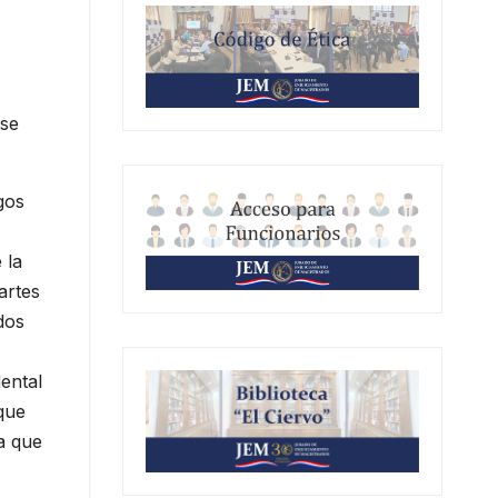
 se
gos
 la
artes
dos
dental
 que
 a que