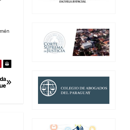
aimén
ada
ue