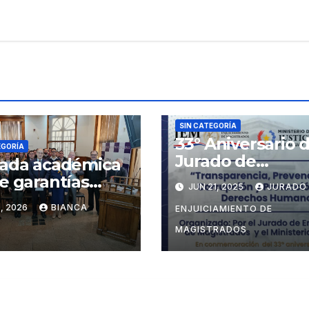
SIN CATEGORÍA
33° Aniversario d
EGORÍA
Jurado de
ada académica
Enjuiciamiento 
e garantías
JUN 21, 2025
JURADO
Magistrados
titucionales y
, 2026
BIANCA
ENJUICIAMIENTO DE
les
MAGISTRADOS