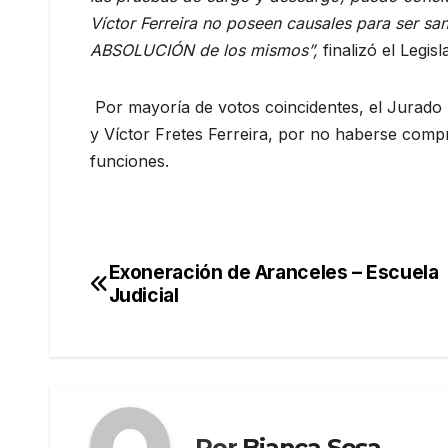
Víctor Ferreira no poseen causales para ser sa
ABSOLUCIÓN de los mismos”,
finalizó el Legis
Por mayoría de votos coincidentes, el Jurado r
y Víctor Fretes Ferreira, por no haberse com
funciones.
Exoneración de Aranceles – Escuela
Navegación
Judicial
de
entradas
Por
Bianca Sosa