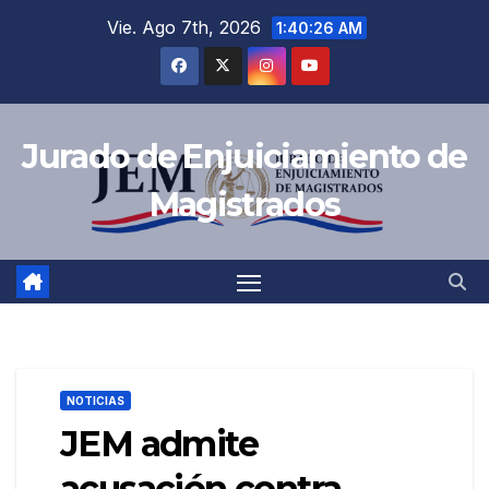
Saltar
Vie. Ago 7th, 2026
1:40:27 AM
al
contenido
Jurado de Enjuiciamiento de
Magistrados
NOTICIAS
JEM admite
acusación contra