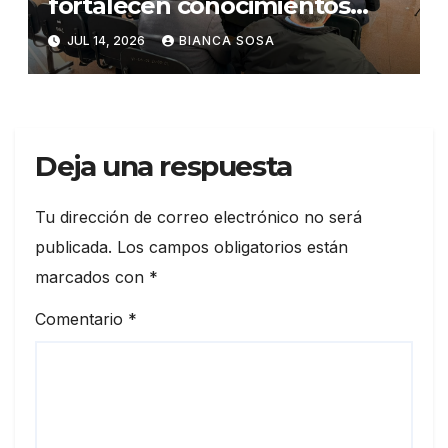
fortalecen conocimientos
sobre administración de
JUL 14, 2026
BIANCA SOSA
contratos públicos
Deja una respuesta
Tu dirección de correo electrónico no será
publicada.
Los campos obligatorios están
marcados con
*
Comentario
*