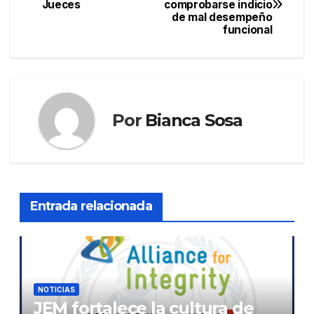
Jueces
comprobarse indicio
de
de mal desempeño
funcional
entradas
Por
Bianca Sosa
Entrada relacionada
NOTICIAS
JEM fortalece la cultura de