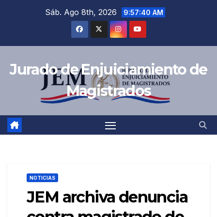
Saltar
Sáb. Ago 8th, 2026
9:57:41 AM
al
contenido
Jurado de Enjuiciamiento de
Magistrados
NOTICIAS
JEM archiva denuncia
contra magistrado de