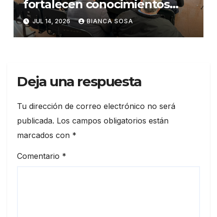
fortalecen conocimientos
sobre administración de
JUL 14, 2026
BIANCA SOSA
contratos públicos
Deja una respuesta
Tu dirección de correo electrónico no será
publicada.
Los campos obligatorios están
marcados con
*
Comentario
*