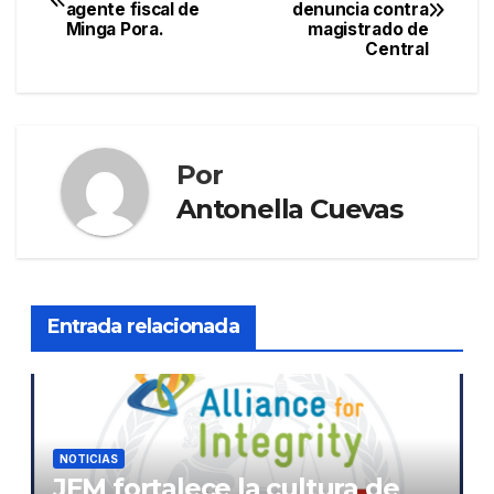
agente fiscal de
denuncia contra
de
Minga Pora.
magistrado de
Central
entradas
Por
Antonella Cuevas
Entrada relacionada
NOTICIAS
JEM fortalece la cultura de