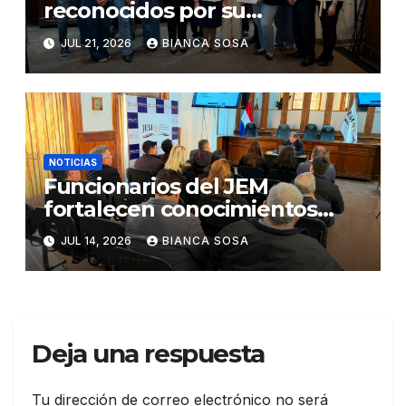
reconocidos por su
participación en el concurso
JUL 21, 2026
BIANCA SOSA
«Lemas sobre Ética e
Integridad Institucional»
NOTICIAS
Funcionarios del JEM
fortalecen conocimientos
sobre administración de
JUL 14, 2026
BIANCA SOSA
contratos públicos
Deja una respuesta
Tu dirección de correo electrónico no será