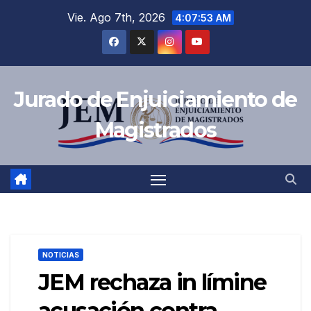
Saltar
Vie. Ago 7th, 2026
4:07:54 AM
al
contenido
Jurado de Enjuiciamiento de
Magistrados
NOTICIAS
JEM rechaza in límine
acusación contra