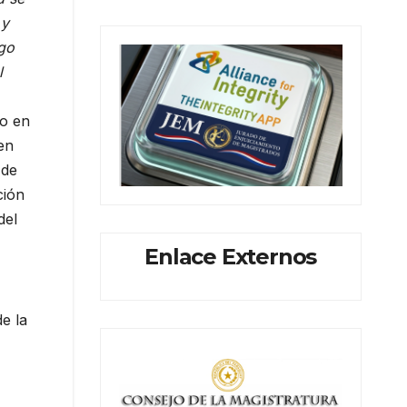
 y
rgo
l
so en
en
 de
ción
del
Enlace Externos
e la