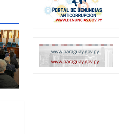
de
os