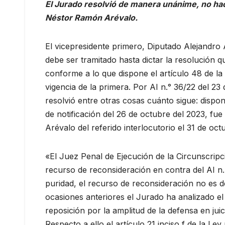
El Jurado resolvió de manera unánime, no hace
Néstor Ramón Arévalo.
El vicepresidente primero, Diputado Alejandr
debe ser tramitado hasta dictar la resolución q
conforme a lo que dispone el artículo 48 de la
vigencia de la primera. Por AI n.° 36/22 del 2
resolvió entre otras cosas cuánto sigue: disp
de notificación del 26 de octubre del 2023, fu
Arévalo del referido interlocutorio el 31 de oct
«El Juez Penal de Ejecución de la Circunscri
recurso de reconsideración en contra del AI n.
puridad, el recurso de reconsideración no es d
ocasiones anteriores el Jurado ha analizado e
reposición por la amplitud de la defensa en juic
Respecto a ello el artículo 21 inciso f de la Ley