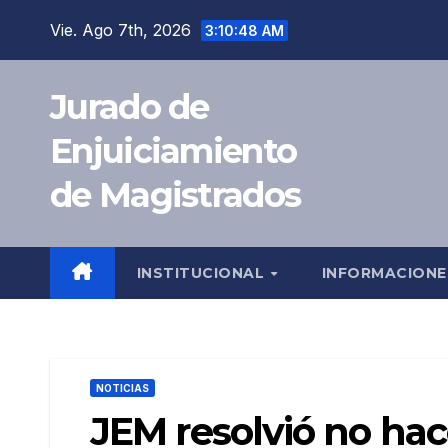
Saltar
Vie. Ago 7th, 2026
3:10:49 AM
al
contenido
Jurado de
Enjuiciamiento
de Magistrados
INSTITUCIONAL
INFORMACION
NOTICIAS
JEM resolvió no hac