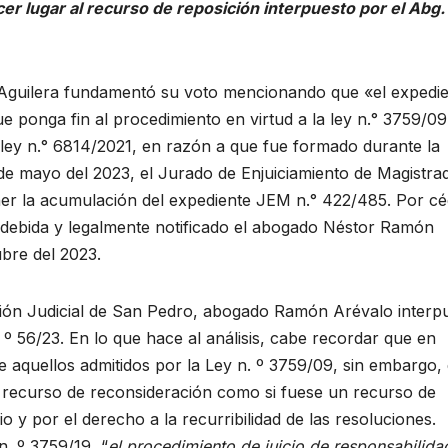
r lugar al recurso de reposición interpuesto por el Abg.
o Aguilera fundamentó su voto mencionando que «el expedi
ue ponga fin al procedimiento en virtud a la ley n.° 3759/09
 ley n.° 6814/2021, en razón a que fue formado durante la
3 de mayo del 2023, el Jurado de Enjuiciamiento de Magistra
oner la acumulación del expediente JEM n.° 422/485. Por cé
e debida y legalmente notificado el abogado Néstor Ramón
ubre del 2023.
pción Judicial de San Pedro, abogado Ramón Arévalo interp
 º 56/23. En lo que hace al análisis, cabe recordar que en
e aquellos admitidos por la Ley n. º 3759/09, sin embargo,
l recurso de reconsideración como si fuese un recurso de
io y por el derecho a la recurribilidad de las resoluciones.
 n. º 3759/19, “
el procedimiento de juicio de responsabilida