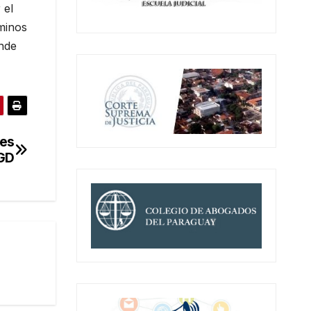
 el
minos
onde
nes
RGD