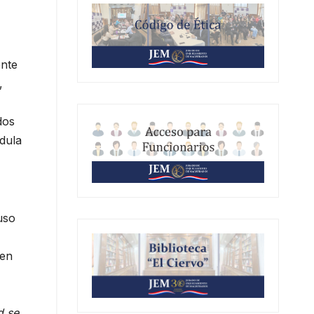
ente
,
dos
dula
uso
 en
d se