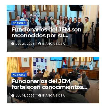
«The Integrity App»
NOTICIAS
Funcionarios del JEM son
reconocidos por su
participación en el concurso
JUL 21, 2026
BIANCA SOSA
«Lemas sobre Ética e
Integridad Institucional»
NOTICIAS
Funcionarios del JEM
fortalecen conocimientos
sobre administración de
JUL 14, 2026
BIANCA SOSA
contratos públicos