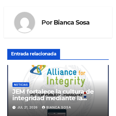
Por
Bianca Sosa
Entrada relacionada
NOTICIAS
JEM fortalece la cultura de
integridad mediante la
implementación de la
JUL 21, 2026
BIANCA SOSA
herramienta de diagnóstico