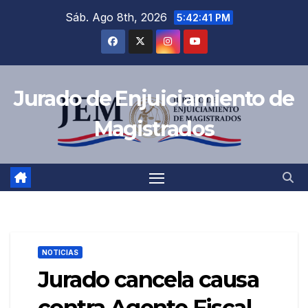
Saltar
Sáb. Ago 8th, 2026
5:42:42 PM
al
contenido
Jurado de Enjuiciamiento de
Magistrados
NOTICIAS
Jurado cancela causa
contra Agente Fiscal