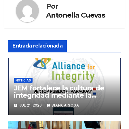
Por
Antonella Cuevas
Entrada relacionada
NOTICIAS
JEM fortalece la cultura de
integridad mediante la
implementación de la
JUL 21, 2026
BIANCA SOSA
herramienta de diagnóstico
«The Integrity App»