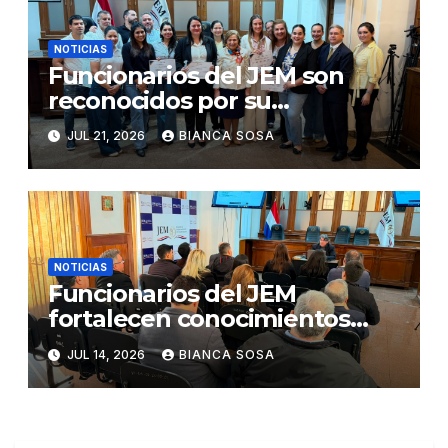
NOTICIAS
Funcionarios del JEM son
reconocidos por su
participación en el concurso
JUL 21, 2026
BIANCA SOSA
«Lemas sobre Ética e
Integridad Institucional»
NOTICIAS
Funcionarios del JEM
fortalecen conocimientos
sobre administración de
JUL 14, 2026
BIANCA SOSA
contratos públicos