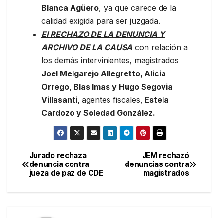
Blanca Agüero
, ya que carece de la
calidad exigida para ser juzgada.
El RECHAZO DE LA DENUNCIA Y
ARCHIVO DE LA CAUSA
con relación a
los demás intervinientes, magistrados
Joel Melgarejo Allegretto, Alicia
Orrego, Blas Imas y Hugo Segovia
Villasanti,
agentes fiscales,
Estela
Cardozo y Soledad González.
Jurado rechaza
JEM rechazó
Navegación
denuncia contra
denuncias contra
jueza de paz de CDE
magistrados
de
entradas