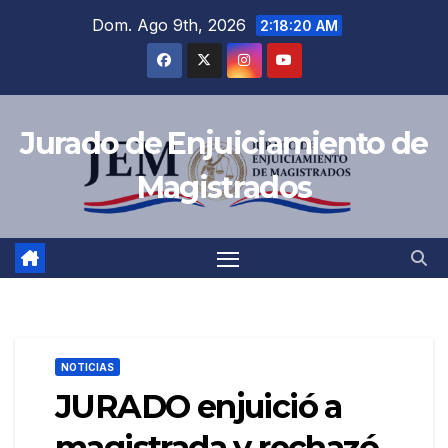
Saltar
Dom. Ago 9th, 2026
2:18:21 AM
al
contenido
Jurado de Enjuiciamiento de
Magistrados
NOTICIAS
JURADO enjuició a
magistrada y rechazó