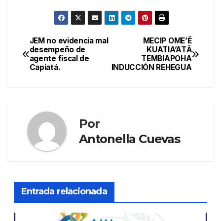
JEM no evidencia mal
MECIP OME’Ě
Navegación
desempeño de
KUATIA’ATĂ
agente fiscal de
TEMBIAPOHA
de
Capiatá.
INDUCCIÓN REHEGUA
entradas
Por
Antonella Cuevas
Entrada relacionada