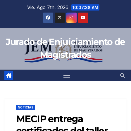
Saltar
Vie. Ago 7th, 2026
10:07:39 AM
al
contenido
Jurado de Enjuiciamiento de
Magistrados
NOTICIAS
MECIP entrega
certificados del taller