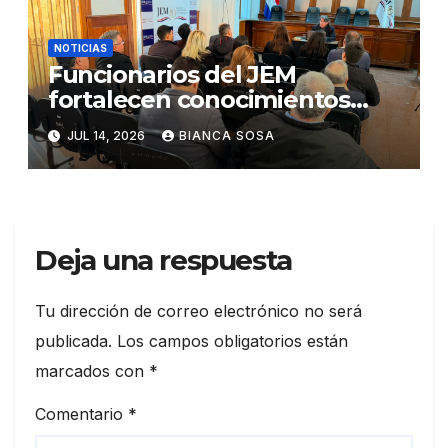
NOTICIAS
Funcionarios del JEM
fortalecen conocimientos
sobre administración de
JUL 14, 2026
BIANCA SOSA
contratos públicos
Deja una respuesta
Tu dirección de correo electrónico no será
publicada.
Los campos obligatorios están
marcados con
*
Comentario
*