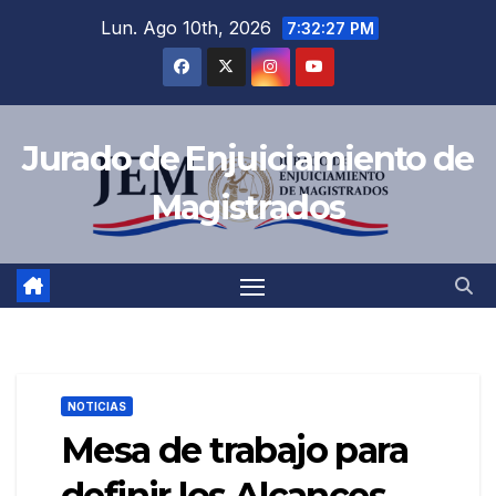
Saltar
Lun. Ago 10th, 2026
7:32:28 PM
al
contenido
Jurado de Enjuiciamiento de
Magistrados
NOTICIAS
Mesa de trabajo para
definir los Alcances