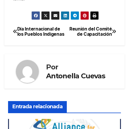
Día Internacional de
Reunión del Comité
Navegación
los Pueblos Indígenas
de Capacitación
de
entradas
Por
Antonella Cuevas
Entrada relacionada