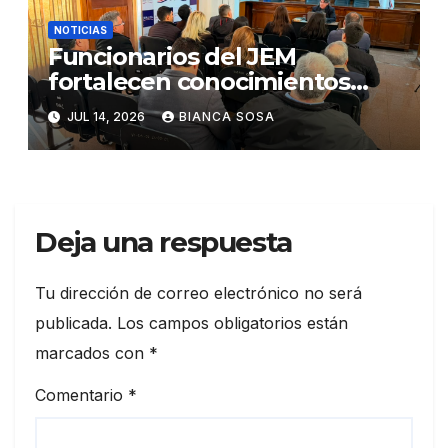
NOTICIAS
Funcionarios del JEM
fortalecen conocimientos
sobre administración de
JUL 14, 2026
BIANCA SOSA
contratos públicos
Deja una respuesta
Tu dirección de correo electrónico no será
publicada.
Los campos obligatorios están
marcados con
*
Comentario
*