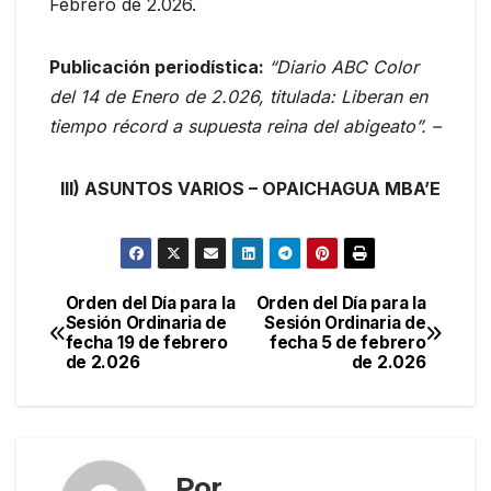
Febrero de 2.026.
Publicación periodística:
“Diario ABC Color
del 14 de Enero de 2.026, titulada: Liberan en
tiempo récord a supuesta reina del abigeato”.
–
III) ASUNTOS VARIOS – OPAICHAGUA MBA’E
Orden del Día para la
Orden del Día para la
Navegación
Sesión Ordinaria de
Sesión Ordinaria de
fecha 19 de febrero
fecha 5 de febrero
de
de 2.026
de 2.026
entradas
Por