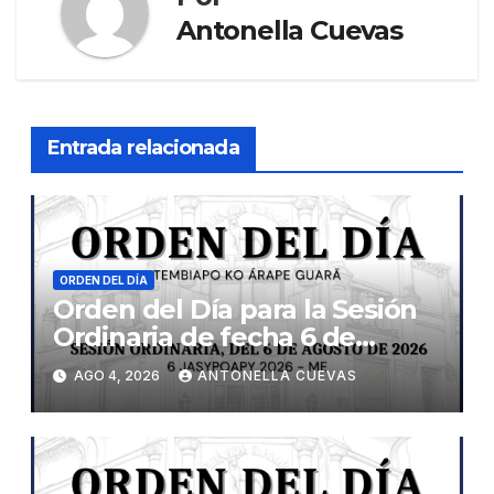
Antonella Cuevas
Entrada relacionada
ORDEN DEL DÍA
Orden del Día para la Sesión
Ordinaria de fecha 6 de
agosto de 2026
AGO 4, 2026
ANTONELLA CUEVAS