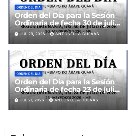
ORDEN DEL DÍA
Orden del Día para la Sesión
Ordinaria de fecha 30 de julio
de 2026
JUL 28, 2026
ANTONELLA CUEVAS
ORDEN DEL DÍA
Orden del Día para la Sesión
Ordinaria de fecha 23 de julio
de 2026
JUL 21, 2026
ANTONELLA CUEVAS