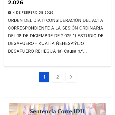
2.026
4 DE FEBRERO DE 2026
ORDEN DEL DÍA I) CONSIDERACIÓN DEL ACTA
CORRESPONDIENTE A LA SESIÓN ORDINARIA
DEL 18 DE DICIEMBRE DE 2.025 1) ESTUDIO DE
DESAFUERO – KUATIA ÑEHESA’ỸIJO
DESAFUERO REHEGUA 1a) Causa n.º…
Paginación
1
2
de
entradas