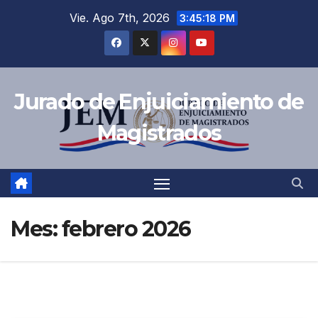
Saltar
Vie. Ago 7th, 2026
3:45:19 PM
al
contenido
Jurado de Enjuiciamiento de
Magistrados
Mes:
febrero 2026