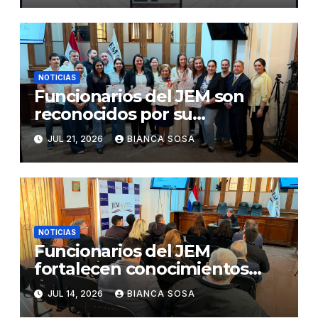
«The Integrity App»
NOTICIAS
Funcionarios del JEM son
reconocidos por su
participación en el concurso
JUL 21, 2026
BIANCA SOSA
«Lemas sobre Ética e
Integridad Institucional»
NOTICIAS
Funcionarios del JEM
fortalecen conocimientos
sobre administración de
JUL 14, 2026
BIANCA SOSA
contratos públicos