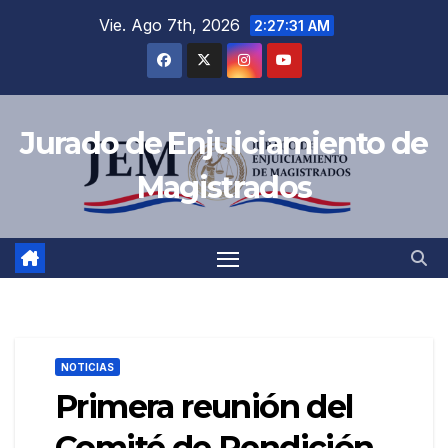
Saltar
Vie. Ago 7th, 2026
2:27:32 AM
al
contenido
Jurado de Enjuiciamiento de
Magistrados
NOTICIAS
Primera reunión del
Comité de Rendición