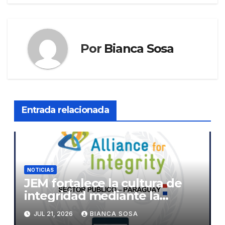
Por
Bianca Sosa
Entrada relacionada
NOTICIAS
JEM fortalece la cultura de
integridad mediante la
implementación de la
JUL 21, 2026
BIANCA SOSA
herramienta de diagnóstico