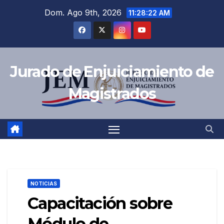
Saltar
Dom. Ago 9th, 2026
11:28:23 AM
al
contenido
Jurado de Enjuiciamiento de
Magistrados
NOTICIAS
Capacitación sobre
Módulo de