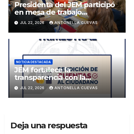
Presidenta del JEM participó
en mesa de trabajo
interinstitucional para
JUL 22, 2026
ANTONELLA CUEVAS
fortalecer la protección de los
derechos de niñas, niños y
adolescentes
NOTICIA DESTACADA
JEM fortalece la
transparencia con la
presentación de su Segundo
JUL 22, 2026
ANTONELLA CUEVAS
Informe Trimestral de
Rendición de Cuentas
Deja una respuesta