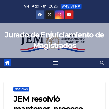
Saltar
Vie. Ago 7th, 2026
8:43:31 PM
al
contenido
Jurado de Enjuiciamiento de
Magistrados
NOTICIAS
JEM resolvió
mantener proceso