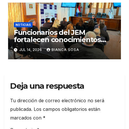
NOTICIAS
Funcionarios del JEM
fortalecen conocimientos
sobre administración de
JUL 14, 2026
BIANCA SOSA
contratos públicos
Deja una respuesta
Tu dirección de correo electrónico no será
publicada.
Los campos obligatorios están
marcados con
*