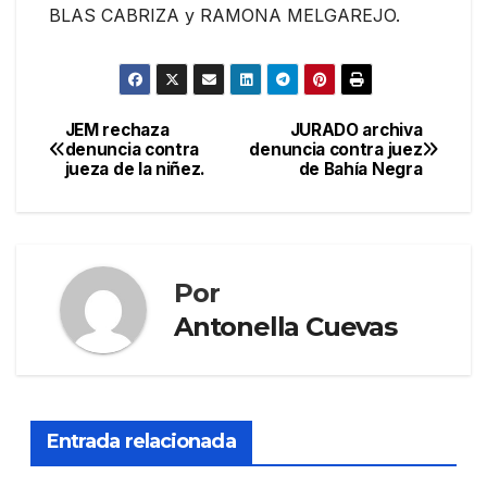
BLAS CABRIZA y RAMONA MELGAREJO.
JEM rechaza
JURADO archiva
Navegación
denuncia contra
denuncia contra juez
jueza de la niñez.
de Bahía Negra
de
entradas
Por
Antonella Cuevas
Entrada relacionada