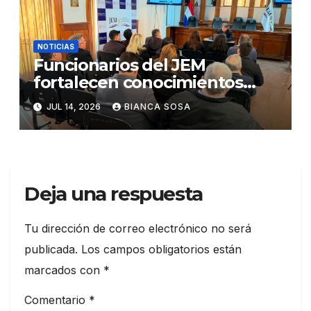
NOTICIAS
Funcionarios del JEM
fortalecen conocimientos
sobre administración de
JUL 14, 2026
BIANCA SOSA
contratos públicos
Deja una respuesta
Tu dirección de correo electrónico no será
publicada.
Los campos obligatorios están
marcados con
*
Comentario
*