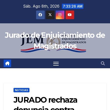
Saltar
Sáb. Ago 8th, 2026
7:33:27 AM
al
contenido
Jurado de Enjuiciamiento de
Magistrados
NOTICIAS
JURADO rechaza
denuncia contra