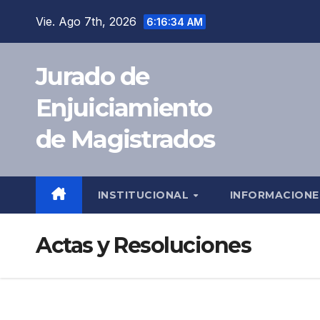
Saltar
Vie. Ago 7th, 2026
6:16:35 AM
al
contenido
Jurado de
Enjuiciamiento
de Magistrados
INSTITUCIONAL
INFORMACION
Actas y Resoluciones